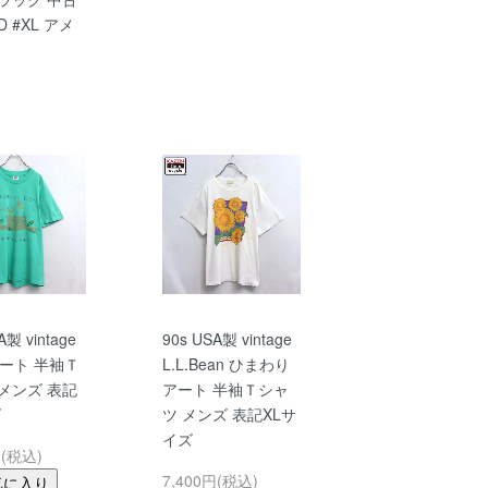
D #XL アメ
A製 vintage
90s USA製 vintage
 アート 半袖Ｔ
L.L.Bean ひまわり
メンズ 表記
アート 半袖Ｔシャ
ズ
ツ メンズ 表記XLサ
イズ
円(税込)
7,400円(税込)