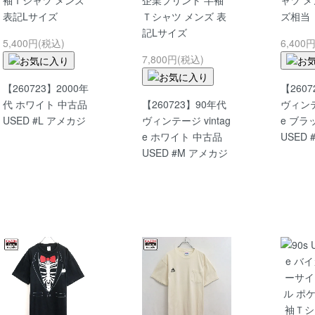
袖Ｔシャツ メンズ
企業プリント 半袖
ャツ メ
表記Lサイズ
Ｔシャツ メンズ 表
ズ相当
記Lサイズ
5,400円(税込)
6,400
7,800円(税込)
【260723】2000年
【260
代 ホワイト 中古品
【260723】90年代
ヴィンテー
USED #L アメカジ
ヴィンテージ vintag
e ブラ
e ホワイト 中古品
USED
USED #M アメカジ