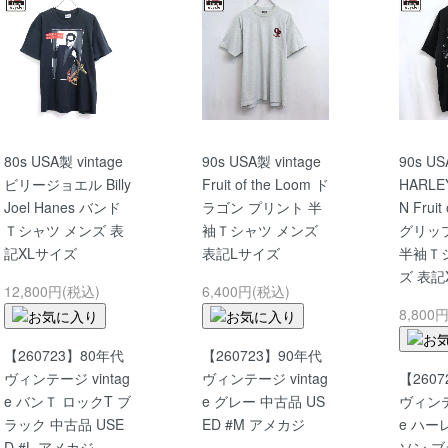
80s USA製 vintage
90s USA製 vintage
90s US
ビリージョエル Billy
Fruit of the Loom ド
HARLE
Joel Hanes バンド
ラゴン プリント 半
N Fruit
Ｔシャツ メンズ 表
袖Ｔシャツ メンズ
グリッ
記XLサイズ
表記Lサイズ
半袖Ｔ
ズ 表記
12,800円(税込)
6,400円(税込)
8,800
【260723】80年代
【260723】90年代
ヴィンテージ vintag
ヴィンテージ vintag
【260
e バンＴ ロックT ブ
e グレー 中古品 US
ヴィンテー
ラック 中古品 USE
ED #M アメカジ
e ハ
D #L アメカジ
ソン ブ