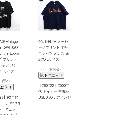
A製 vintage
00s DELTA メッセ
Y DAVIDSO
ージプリント 半袖
 of the Loom
Ｔシャツ メンズ 表
プ プリント
記XXLサイズ
シャツ メン
5,800円(税込)
XLサイズ
円(税込)
【260722】2000年
代 ネイビー 中古品
723】90年代
USED #XL アメカジ
ジ vintag
ーレーダビッド
ラック 中古