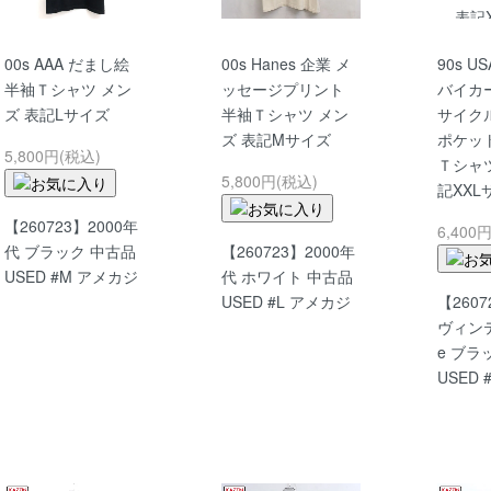
00s AAA だまし絵
00s Hanes 企業 メ
90s US
半袖Ｔシャツ メン
ッセージプリント
バイカ
ズ 表記Lサイズ
半袖Ｔシャツ メン
サイク
ズ 表記Mサイズ
ポケッ
5,800円(税込)
Ｔシャツ
5,800円(税込)
記XXL
【260723】2000年
6,400
代 ブラック 中古品
【260723】2000年
USED #M アメカジ
代 ホワイト 中古品
USED #L アメカジ
【260
ヴィンテー
e ブラ
USED 