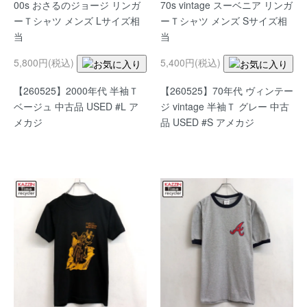
00s おさるのジョージ リンガ
70s vintage スーベニア リンガ
ーＴシャツ メンズ Lサイズ相
ーＴシャツ メンズ Sサイズ相
当
当
5,800円(税込)
5,400円(税込)
【260525】2000年代 半袖Ｔ
【260525】70年代 ヴィンテー
ベージュ 中古品 USED #L ア
ジ vintage 半袖Ｔ グレー 中古
メカジ
品 USED #S アメカジ