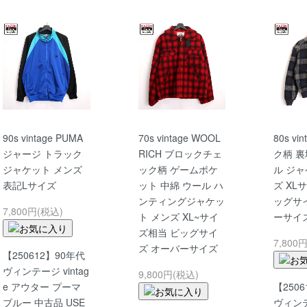
90s vintage PUMA
70s vintage WOOL
80s vi
ジャージ トラック
RICH ブロックチェ
ク柄 裏
ジャケット メンズ
ック柄 ゲームポケ
ル ジャ
表記Lサイズ
ット 中綿 ウール ハ
ズ XL
ンティングジャケッ
ッグサ
7,800円(税込)
ト メンズ XL~サイ
ーサイ
ズ相当 ビッグサイ
7,800
ズ オーバーサイズ
【250612】90年代
ヴィンテージ vintag
9,800円(税込)
e アウター プーマ
【250
ブルー 中古品 USE
ヴィンテー