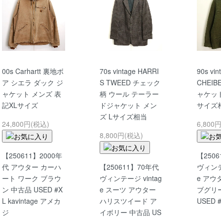
00s Carhartt 裏地ボ
70s vintage HARRI
90s vin
ア シエラ ダック ジ
S TWEED チェック
CHEIB
ャケット メンズ 表
柄 ウール テーラー
ャケット
記XLサイズ
ドジャケット メン
サイズ
ズ Lサイズ相当
24,800円(税込)
6,800
8,800円(税込)
【250611】2000年
【250
代 アウター カーハ
【250611】70年代
ヴィンテー
ート ワーク ブラウ
ヴィンテージ vintag
e アウ
ン 中古品 USED #X
e スーツ アウター
ブグリ
L kavintage アメカ
ハリスツイード ア
USED
ジ
イボリー 中古品 US