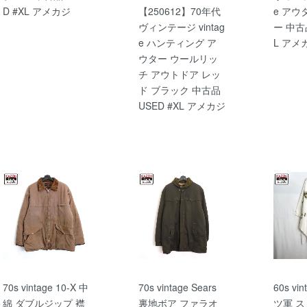
D #XL アメカジ
【250612】70年代
e アウ
ヴィンテージ vintag
ー 中古品
e ハンティング ア
L アメ
ウター ウールリッ
チ アウトドア レッ
ド ブラック 中古品
USED #XL アメカジ
70s vintage 10-X 中
70s vintage Sears
60s vi
綿 ダブルジップ 襟
裏地ボア ファラオ
ツ軍 ス