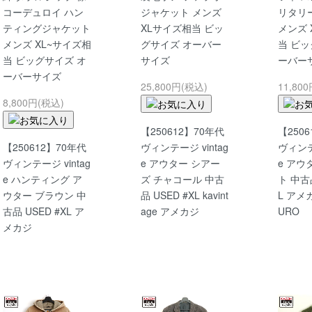
コーデュロイ ハン
ジャケット メンズ
リタリ
ティングジャケット
XLサイズ相当 ビッ
メンズ 
メンズ XL~サイズ相
グサイズ オーバー
当 ビッ
当 ビッグサイズ オ
サイズ
ーバー
ーバーサイズ
25,800円(税込)
11,80
8,800円(税込)
【250612】70年代
【250
【250612】70年代
ヴィンテージ vintag
ヴィンテー
ヴィンテージ vintag
e アウター シアー
e アウ
e ハンティング ア
ズ チャコール 中古
ト 中古品
ウター ブラウン 中
品 USED #XL kavint
L アメ
古品 USED #XL ア
age アメカジ
URO
メカジ