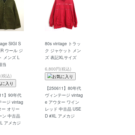
tage SIGI S
80s vintage トラッ
ER ウール ジ
ク ジャケット メン
 メンズ L
ズ 表記XLサイズ
相当
6,800円(税込)
円(税込)
【250611】80年代
611】90年代
ヴィンテージ vintag
ジ vintag
e アウター ワイン
ター オリー
レッド 中古品 USE
ーン 中古品
D #XL アメカジ
 #L アメカジ