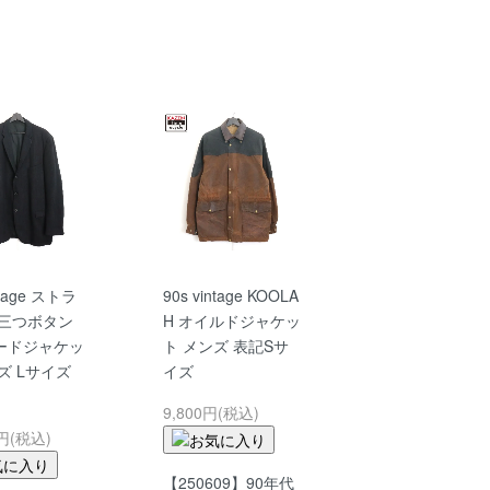
ntage ストラ
90s vintage KOOLA
 三つボタン
H オイルドジャケッ
ードジャケッ
ト メンズ 表記Sサ
ズ Lサイズ
イズ
9,800円(税込)
0円(税込)
【250609】90年代