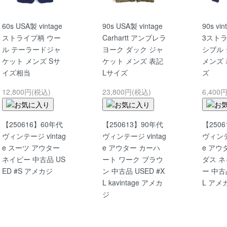
60s USA製 vintage
90s USA製 vintage
90s vin
ストライプ柄 ウー
Carhartt アンブレラ
3スト
ル テーラードジャ
ヨーク ダック ジャ
シブル
ケット メンズ Sサ
ケット メンズ 表記
メンズ
イズ相当
Lサイズ
ズ
12,800円(税込)
23,800円(税込)
6,400
【250616】60年代
【250613】90年代
【250
ヴィンテージ vintag
ヴィンテージ vintag
ヴィンテー
e スーツ アウター
e アウター カーハ
e アウ
ネイビー 中古品 US
ート ワーク ブラウ
ダス ネ
ED #S アメカジ
ン 中古品 USED #X
ー 中古品
L kavintage アメカ
L アメ
ジ