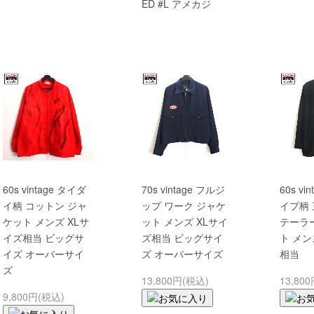
ED #L アメカジ
60s vintage タイダ
70s vintage フルジ
60s vi
イ柄 コットン ジャ
ップ ワーク ジャケ
イプ柄
ケット メンズ XLサ
ット メンズ XLサイ
テーラ
イズ相当 ビッグサ
ズ相当 ビッグサイ
ト メン
イズ オーバーサイ
ズ オーバーサイズ
相当
ズ
13,800円(税込)
13,80
9,800円(税込)