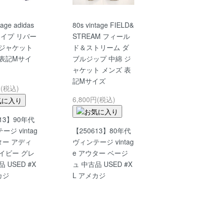
tage adidas
80s vintage FIELD&
ライプ リバー
STREAM フィール
 ジャケット
ド＆ストリーム ダ
 表記Mサイ
ブルジップ 中綿 ジ
ャケット メンズ 表
記Mサイズ
円(税込)
6,800円(税込)
613】90年代
ジ vintag
【250613】80年代
ター アディ
ヴィンテージ vintag
イビー グレ
e アウター ベージ
 USED #X
ュ 中古品 USED #X
カジ
L アメカジ