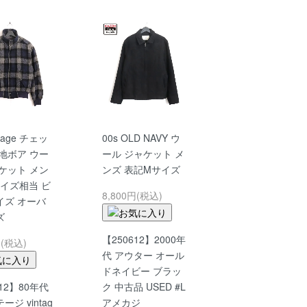
ntage チェッ
00s OLD NAVY ウ
地ボア ウー
ール ジャケット メ
ケット メン
ンズ 表記Mサイズ
サイズ相当 ビ
8,800円(税込)
イズ オーバ
ズ
【250612】2000年
円(税込)
代 アウター オール
ドネイビー ブラッ
612】80年代
ク 中古品 USED #L
ジ vintag
アメカジ