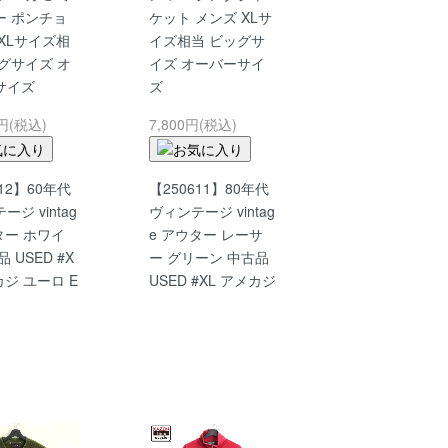
ー ポンチョ
ケット メンズ XLサ
XLサイズ相
イズ相当 ビッグサ
グサイズ オ
イズ オーバーサイ
サイズ
ズ
0円(税込)
7,800円(税込)
612】60年代
【250611】80年代
ジ vintag
ヴィンテージ vintag
ター ホワイ
e アウター レーサ
 USED #X
ー グリーン 中古品
カジ ユーロ E
USED #XL アメカジ