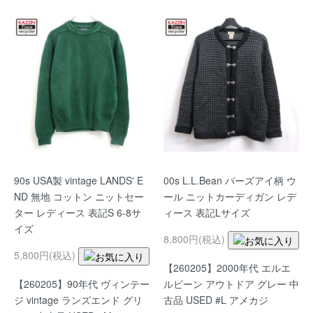
90s USA製 vintage LANDS' E
00s L.L.Bean バーズアイ柄 ウ
ND 無地 コットン ニットセー
ール ニットカーディガン レデ
ター レディース 表記S 6-8サ
ィース 表記Lサイズ
イズ
8,800円(税込)
5,800円(税込)
【260205】2000年代 エルエ
【260205】90年代 ヴィンテー
ルビーン アウトドア グレー 中
ジ vintage ランズエンド グリ
古品 USED #L アメカジ