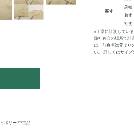
身幅 :
実寸
着丈 :
袖丈 :
※丁寧に計測していま
弊社独自の場所で計
は、前身頃襟元より
い。 詳しくは
サイズ
 アイボリー 中古品