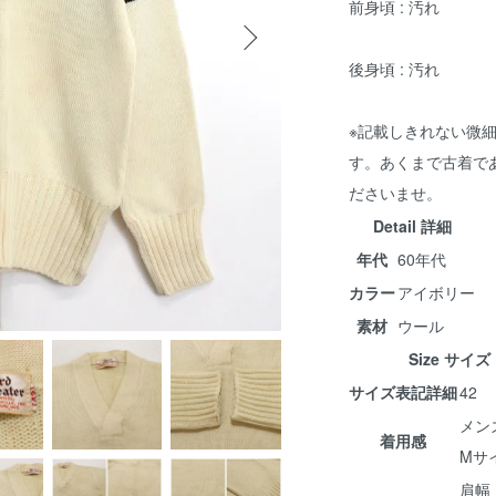
前身頃 : 汚れ
後身頃 : 汚れ
※記載しきれない微
す。あくまで古着で
ださいませ。
Detail 詳細
年代
60年代
カラー
アイボリー
素材
ウール
Size サイズ
サイズ表記詳細
42
メン
着用感
Mサ
肩幅 :