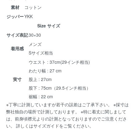
素材
コットン
ジッパー
YKK
Size サイズ
サイズ表記
30×30
メンズ
着用感
Sサイズ相当
ウエスト : 37cm(29インチ相当)
わたり幅 : 27 cm
実寸
股上 : 27cm
股下 : 75cm（29.5インチ相当）
裾幅 : 22 cm
※丁寧に計測していますが若干の誤差はご了承下さい。 ※採寸は
弊社独自の場所で計測しております。 ※特に着丈に関しまして
は、前身頃襟元よりの計測となっておりますのでご注意くださ
い。 詳しくは
サイズガイド
をご覧ください。