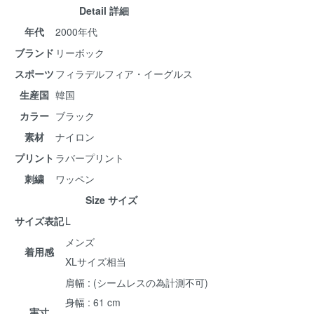
Detail 詳細
年代
2000年代
ブランド
リーボック
スポーツ
フィラデルフィア・イーグルス
生産国
韓国
カラー
ブラック
素材
ナイロン
プリント
ラバープリント
刺繍
ワッペン
Size サイズ
サイズ表記
L
メンズ
着用感
XLサイズ相当
肩幅 : (シームレスの為計測不可)
身幅 : 61 cm
実寸