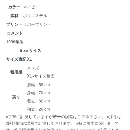
カラー
ネイビー
素材
ポリエステル
プリント
ラバープリント
コメント
1999年製
Size サイズ
サイズ表記
XL
メンズ
着用感
XL~サイズ相当
肩幅 : 56 cm
身幅 : 70 cm
実寸
着丈 : 82 cm
袖丈 : 26 cm
※丁寧に計測していますが若干の誤差はご了承下さい。 ※採寸は
弊社独自の場所で計測しております。 ※特に着丈に関しまして
は、前身頃襟元よりの計測となっておりますのでご注意くださ