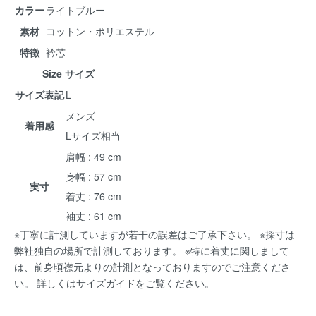
カラー
ライトブルー
素材
コットン・ポリエステル
特徴
衿芯
Size サイズ
サイズ表記
L
メンズ
着用感
Lサイズ相当
肩幅 : 49 cm
身幅 : 57 cm
実寸
着丈 : 76 cm
袖丈 : 61 cm
※丁寧に計測していますが若干の誤差はご了承下さい。 ※採寸は
弊社独自の場所で計測しております。 ※特に着丈に関しまして
は、前身頃襟元よりの計測となっておりますのでご注意くださ
い。 詳しくは
サイズガイド
をご覧ください。