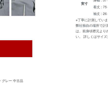
実寸
着丈 : 75
袖丈 : 26
※丁寧に計測していま
弊社独自の場所で計
は、前身頃襟元より
い。 詳しくは
サイズ
ン グレー 中古品