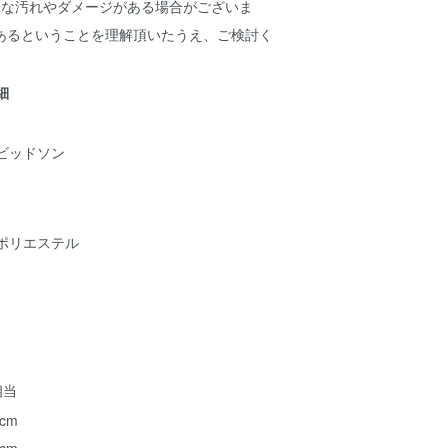
細な汚れやダメージがある場合がございま
あるということを理解頂いたうえ、ご検討く
詳細
ビッドソン
ポリエステル
相当
 cm
 cm