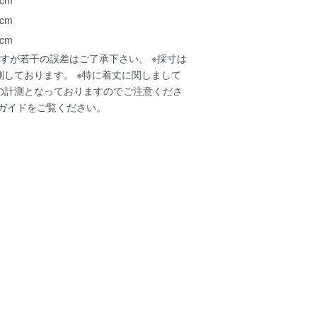
 cm
 cm
すが若干の誤差はご了承下さい。 ※採寸は
測しております。 ※特に着丈に関しまして
の計測となっておりますのでご注意くださ
ガイド
をご覧ください。