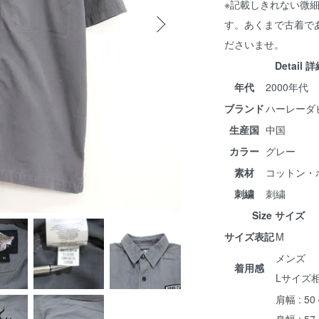
※記載しきれない微
す。あくまで古着で
ださいませ。
Detail 
年代
2000年代
ブランド
ハーレーダ
生産国
中国
カラー
グレー
素材
コットン・
刺繍
刺繍
Size サイズ
サイズ表記
M
メンズ
着用感
Lサイズ
肩幅 : 50
身幅 : 57