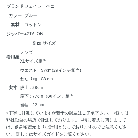
ブランド
ジェイシーペニー
カラー
ブルー
素材
コットン
ジッパー
42TALON
Size サイズ
メンズ
着用感
XLサイズ相当
ウエスト : 37cm(29インチ相当)
わたり幅 : 28 cm
実寸
股上 : 29cm
股下 : 77cm（30インチ相当）
裾幅 : 22 cm
※丁寧に計測していますが若干の誤差はご了承下さい。 ※採寸は
弊社独自の場所で計測しております。 ※特に着丈に関しまして
は、前身頃襟元よりの計測となっておりますのでご注意くださ
い。 詳しくは
サイズガイド
をご覧ください。