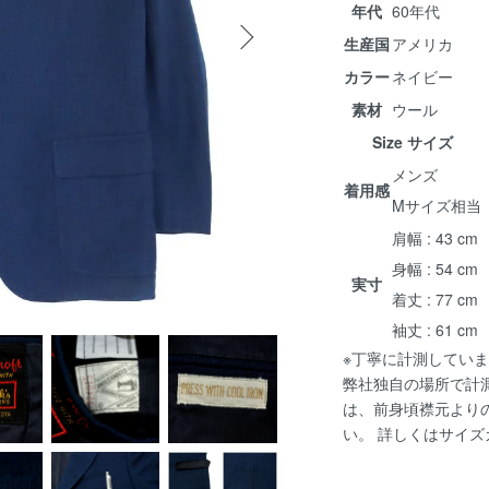
年代
60年代
生産国
アメリカ
カラー
ネイビー
素材
ウール
Size サイズ
メンズ
着用感
Mサイズ相当
肩幅 : 43 cm
身幅 : 54 cm
実寸
着丈 : 77 cm
袖丈 : 61 cm
※丁寧に計測していま
弊社独自の場所で計
は、前身頃襟元より
い。 詳しくは
サイズ