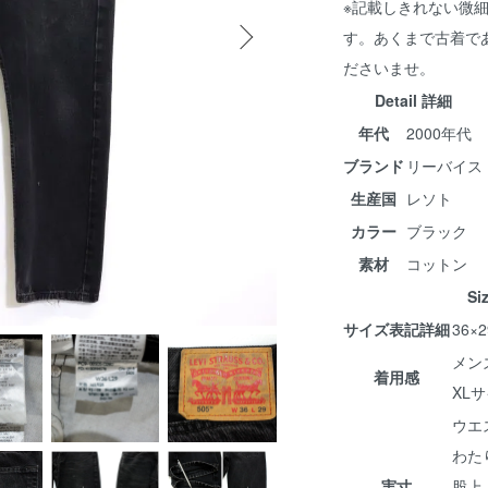
※記載しきれない微
す。あくまで古着で
ださいませ。
Detail 詳細
年代
2000年代
ブランド
リーバイス
生産国
レソト
カラー
ブラック
素材
コットン
Si
サイズ表記詳細
36×2
メン
着用感
XL
ウエス
わたり
実寸
股上 