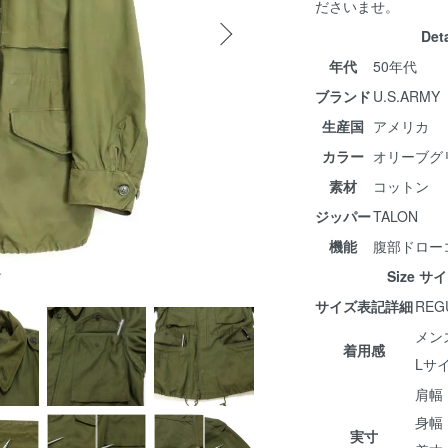
ださいませ。
Det
年代
50年代
ブランド
U.S.ARMY
生産国
アメリカ
カラー
オリーブグ
素材
コットン
ジッパー
TALON
機能
腹部ドロー
Size サ
サイズ表記詳細
REG
メン
着用感
Lサ
肩幅 :
身幅 :
実寸