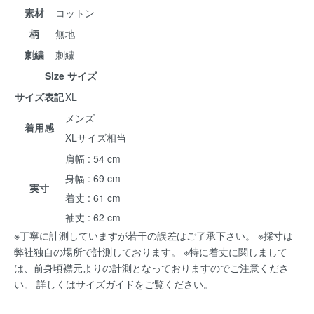
素材
コットン
柄
無地
刺繍
刺繍
Size サイズ
サイズ表記
XL
メンズ
着用感
XLサイズ相当
肩幅 : 54 cm
身幅 : 69 cm
実寸
着丈 : 61 cm
袖丈 : 62 cm
※丁寧に計測していますが若干の誤差はご了承下さい。 ※採寸は
弊社独自の場所で計測しております。 ※特に着丈に関しまして
は、前身頃襟元よりの計測となっておりますのでご注意くださ
い。 詳しくは
サイズガイド
をご覧ください。