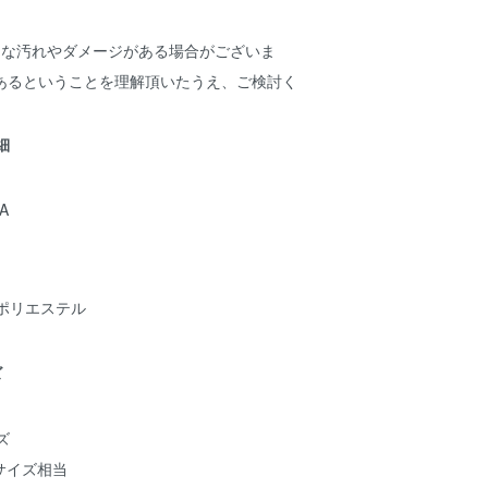
細な汚れやダメージがある場合がございま
あるということを理解頂いたうえ、ご検討く
詳細
A
ポリエステル
ズ
ズ
~サイズ相当