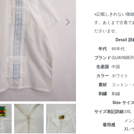
※記載しきれない微
す。あくまで古着で
ださいませ。
Detail 
年代
90年代
ブランド
GUAYABER
生産国
中国
カラー
ホワイト
素材
コットン・
刺繍
刺繍
Size サイ
サイズ表記詳細
3XL
メン
着用感
XL