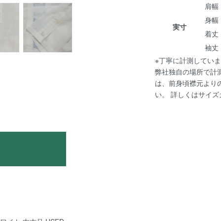
肩幅 :
身幅 :
実寸
着丈 :
袖丈 :
※丁寧に計測していま
弊社独自の場所で計
は、前身頃襟元より
い。 詳しくは
サイズ