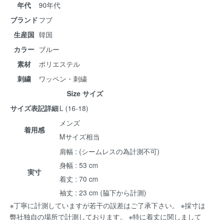
年代
90年代
ブランド
フブ
生産国
韓国
カラー
ブルー
素材
ポリエステル
刺繍
ワッペン・刺繍
Size サイズ
サイズ表記詳細
L (16-18)
メンズ
着用感
Mサイズ相当
肩幅 : (シームレスの為計測不可)
身幅 : 53 cm
実寸
着丈 : 70 cm
袖丈 : 23 cm (脇下から計測)
※丁寧に計測していますが若干の誤差はご了承下さい。 ※採寸は
弊社独自の場所で計測しております。 ※特に着丈に関しまして