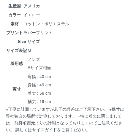
生産国
アメリカ
カラー
イエロー
素材
コットン・ポリエステル
プリント
ラバープリント
Size サイズ
サイズ表記
M
メンズ
着用感
Sサイズ相当
肩幅 : 40 cm
身幅 : 49 cm
実寸
着丈 : 56 cm
袖丈 : 19 cm
※丁寧に計測していますが若干の誤差はご了承下さい。 ※採寸は
弊社独自の場所で計測しております。 ※特に着丈に関しまして
は、前身頃襟元よりの計測となっておりますのでご注意くださ
い。 詳しくは
サイズガイド
をご覧ください。