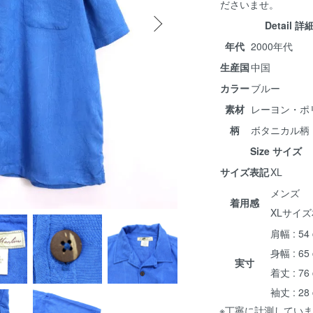
ださいませ。
Detail 詳
年代
2000年代
生産国
中国
カラー
ブルー
素材
レーヨン・ポ
柄
ボタニカル柄
Size サイズ
サイズ表記
XL
メンズ
着用感
XLサイ
肩幅 : 54
身幅 : 65
実寸
着丈 : 76
袖丈 : 28
※丁寧に計測していま