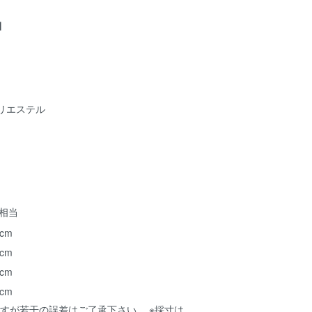
細
リエステル
ズ相当
 cm
 cm
 cm
 cm
すが若干の誤差はご了承下さい。 ※採寸は