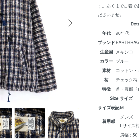
す。あくまで古着で
ださいませ。
Det
年代
90年代
ブランド
EARTHR
生産国
メキシコ
カラー
ブルー
素材
コットン・
柄
チェック柄
特徴
首・腹部ド
Size サイズ
サイズ表記
M
メンズ
着用感
Lサイズ
肩幅 : 56