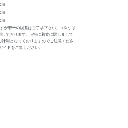
 cm
 cm
 cm
すが若干の誤差はご了承下さい。 ※採寸は
測しております。 ※特に着丈に関しまして
の計測となっておりますのでご注意くださ
ガイド
をご覧ください。