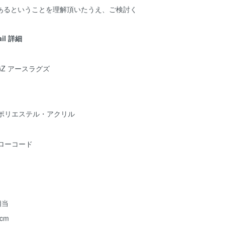
あるということを理解頂いたうえ、ご検討く
ail 詳細
AGZ アースラグズ
ポリエステル・アクリル
ローコード
相当
 cm