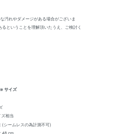
細な汚れやダメージがある場合がございま
あるということを理解頂いたうえ、ご検討く
ize サイズ
ズ
イズ相当
 : (シームレスの為計測不可)
 48 cm