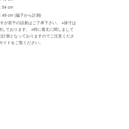
 54 cm
: 49 cm (脇下から計測)
すが若干の誤差はご了承下さい。 ※採寸は
測しております。 ※特に着丈に関しまして
の計測となっておりますのでご注意くださ
ガイド
をご覧ください。