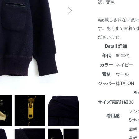
裾 : 変色
※記載しきれない微
す。あくまで古着で
ださいませ。
Detail 詳細
年代
60年代
カラー
ネイビー
素材
ウール
ジッパー
棒TALON
S
サイズ表記詳細
38
メン
着用感
Sサ
肩幅
身幅 :