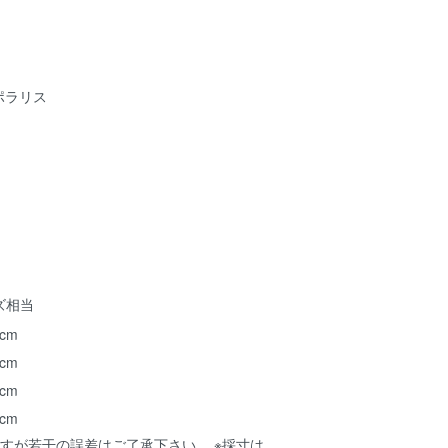
 ポラリス
ズ相当
 cm
 cm
 cm
 cm
すが若干の誤差はご了承下さい。 ※採寸は