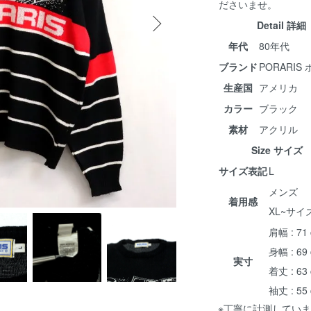
ださいませ。
Detail 詳細
年代
80年代
ブランド
PORARIS
生産国
アメリカ
カラー
ブラック
素材
アクリル
Size サイズ
サイズ表記
L
メンズ
着用感
XL~サイ
肩幅 : 71
身幅 : 69
実寸
着丈 : 63
袖丈 : 55
※丁寧に計測していま