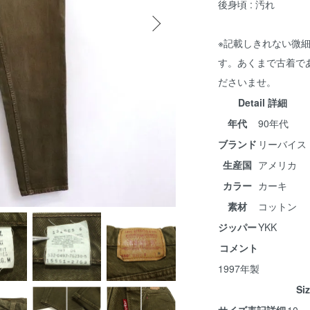
後身頃 : 汚れ
※記載しきれない微
す。あくまで古着で
ださいませ。
Detail 詳細
年代
90年代
ブランド
リーバイス
生産国
アメリカ
カラー
カーキ
素材
コットン
ジッパー
YKK
コメント
1997年製
Si
サイズ表記詳細
10