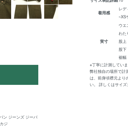
レデ
着用感
~X
ウエス
わたり
実寸
股上 
股下 
裾幅 :
※丁寧に計測していま
弊社独自の場所で計
は、前身頃襟元より
い。 詳しくは
サイズ
 Gパン ジーンズ ジーパ
メカジ