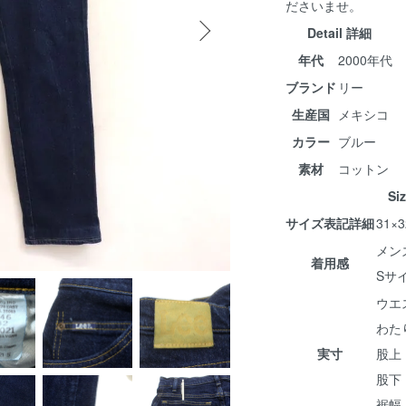
ださいませ。
Detail 詳細
年代
2000年代
ブランド
リー
生産国
メキシコ
カラー
ブルー
素材
コットン
Si
サイズ表記詳細
31×3
メン
着用感
Sサ
ウエス
わたり
実寸
股上 
股下 
裾幅 :