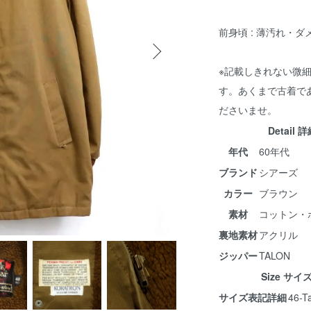
前身頃 : 薄汚れ・ダ
※記載しきれない微
す。あくまで古着で
ださいませ。
Detail 
年代
60年代
ブランド
シアーズ
カラー
ブラウン
素材
コットン・
裏地素材
アクリル
ジッパー
TALON
Size サイ
サイズ表記詳細
46-Ta