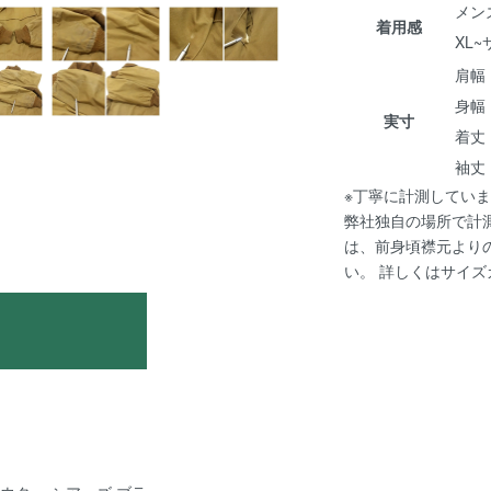
メン
着用感
XL
肩幅 :
身幅 :
実寸
着丈 :
袖丈 :
※丁寧に計測していま
弊社独自の場所で計
は、前身頃襟元より
い。 詳しくは
サイズ