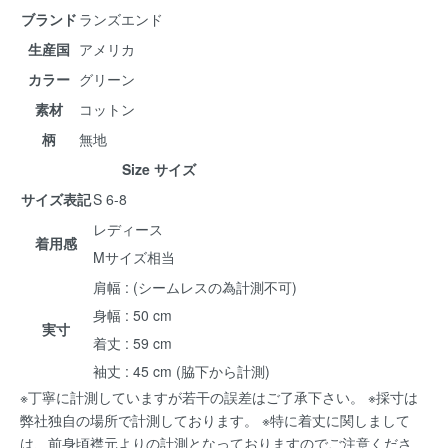
ブランド
ランズエンド
生産国
アメリカ
カラー
グリーン
素材
コットン
柄
無地
Size サイズ
サイズ表記
S 6-8
レディース
着用感
Mサイズ相当
肩幅 : (シームレスの為計測不可)
身幅 : 50 cm
実寸
着丈 : 59 cm
袖丈 : 45 cm (脇下から計測)
※丁寧に計測していますが若干の誤差はご了承下さい。 ※採寸は
弊社独自の場所で計測しております。 ※特に着丈に関しまして
は、前身頃襟元よりの計測となっておりますのでご注意くださ