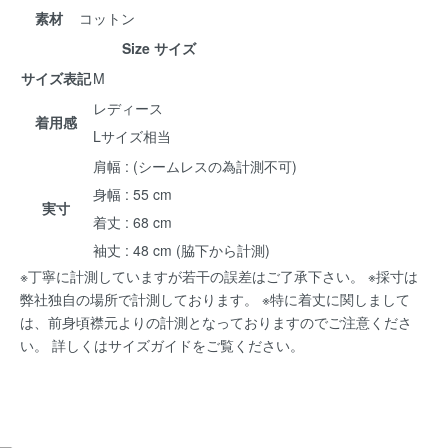
素材
コットン
Size サイズ
サイズ表記
M
レディース
着用感
Lサイズ相当
肩幅 : (シームレスの為計測不可)
身幅 : 55 cm
実寸
着丈 : 68 cm
袖丈 : 48 cm (脇下から計測)
※丁寧に計測していますが若干の誤差はご了承下さい。 ※採寸は
弊社独自の場所で計測しております。 ※特に着丈に関しまして
は、前身頃襟元よりの計測となっておりますのでご注意くださ
い。 詳しくは
サイズガイド
をご覧ください。