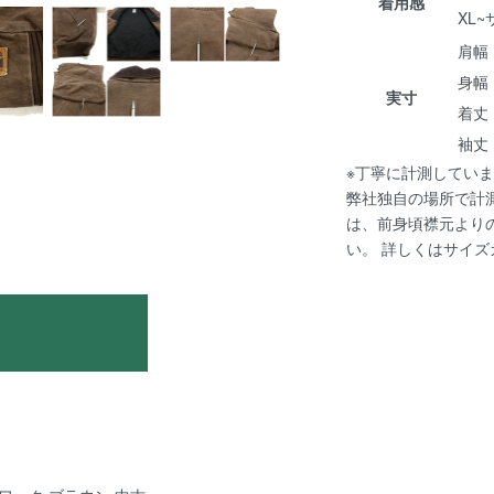
着用感
XL
肩幅 :
身幅 :
実寸
着丈 :
袖丈 :
※丁寧に計測していま
弊社独自の場所で計
は、前身頃襟元より
い。 詳しくは
サイズ