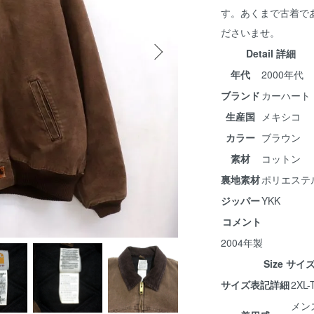
す。あくまで古着で
ださいませ。
Detail 詳細
年代
2000年代
ブランド
カーハート
生産国
メキシコ
カラー
ブラウン
素材
コットン
裏地素材
ポリエステ
ジッパー
YKK
コメント
2004年製
Size サイ
サイズ表記詳細
2XL-T
メン