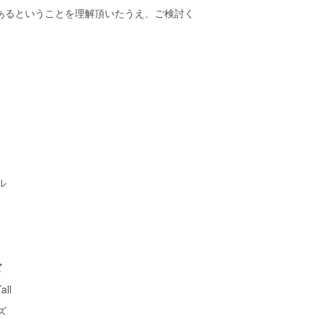
あるということを理解頂いたうえ、ご検討く
ル
ズ
all
ズ