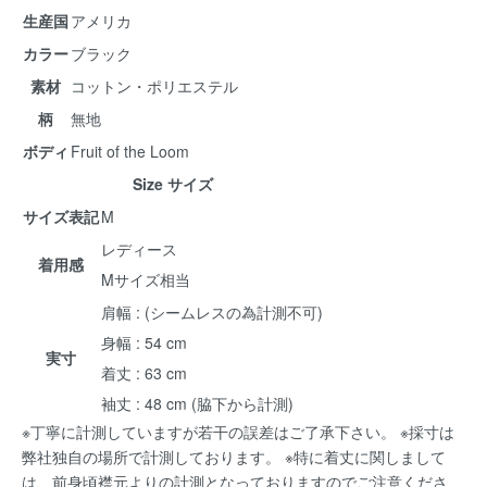
生産国
アメリカ
カラー
ブラック
素材
コットン・ポリエステル
柄
無地
ボディ
Fruit of the Loom
Size サイズ
サイズ表記
M
レディース
着用感
Mサイズ相当
肩幅 : (シームレスの為計測不可)
身幅 : 54 cm
実寸
着丈 : 63 cm
袖丈 : 48 cm (脇下から計測)
※丁寧に計測していますが若干の誤差はご了承下さい。 ※採寸は
弊社独自の場所で計測しております。 ※特に着丈に関しまして
は、前身頃襟元よりの計測となっておりますのでご注意くださ