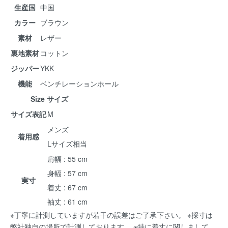
生産国
中国
カラー
ブラウン
素材
レザー
裏地素材
コットン
ジッパー
YKK
機能
ベンチレーションホール
Size サイズ
サイズ表記
M
メンズ
着用感
Lサイズ相当
肩幅 : 55 cm
身幅 : 57 cm
実寸
着丈 : 67 cm
袖丈 : 61 cm
※丁寧に計測していますが若干の誤差はご了承下さい。 ※採寸は
弊社独自の場所で計測しております。 ※特に着丈に関しまして