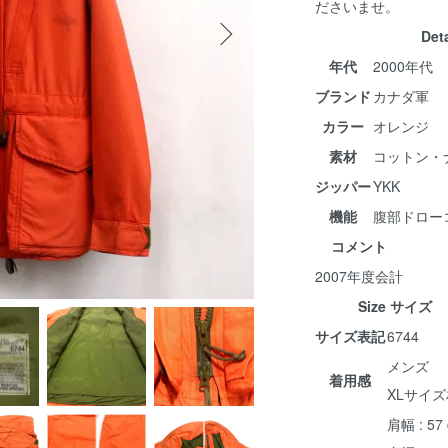
ださいませ。
Det
年代
2000年代
ブランド
カナダ軍
カラー
オレンジ
素材
コットン・
ジッパー
YKK
機能
腹部ドロー
コメント
2007年度会計
Size サイズ
サイズ表記
6744
メンズ
着用感
XLサイ
肩幅 : 57