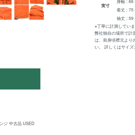
身幅 : 66
実寸
着丈 : 75
袖丈 : 59
※丁寧に計測していま
弊社独自の場所で計
は、前身頃襟元より
い。 詳しくは
サイズ
ンジ 中古品 USED