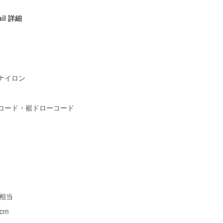
ail 詳細
ナイロン
コード・裾ドローコード
ズ相当
 cm