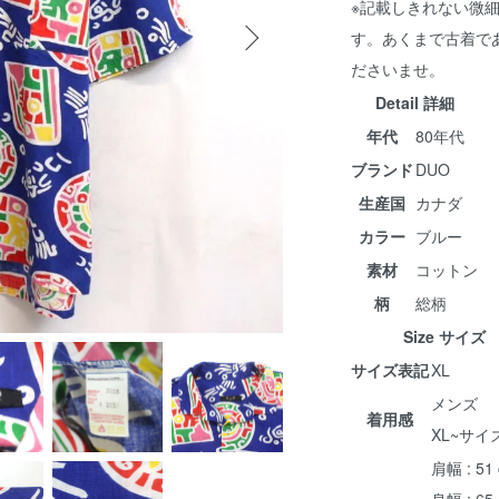
※記載しきれない微
す。あくまで古着で
ださいませ。
Detail 詳細
年代
80年代
ブランド
DUO
生産国
カナダ
カラー
ブルー
素材
コットン
柄
総柄
Size サイズ
サイズ表記
XL
メンズ
着用感
XL~サイ
肩幅 : 51
身幅 : 65