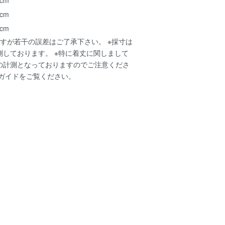
 cm
 cm
すが若干の誤差はご了承下さい。 ※採寸は
測しております。 ※特に着丈に関しまして
の計測となっておりますのでご注意くださ
ガイド
をご覧ください。