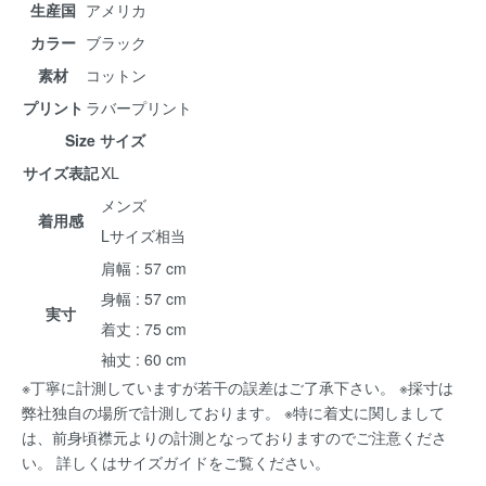
生産国
アメリカ
カラー
ブラック
素材
コットン
プリント
ラバープリント
Size サイズ
サイズ表記
XL
メンズ
着用感
Lサイズ相当
肩幅 : 57 cm
身幅 : 57 cm
実寸
着丈 : 75 cm
袖丈 : 60 cm
※丁寧に計測していますが若干の誤差はご了承下さい。 ※採寸は
弊社独自の場所で計測しております。 ※特に着丈に関しまして
は、前身頃襟元よりの計測となっておりますのでご注意くださ
い。 詳しくは
サイズガイド
をご覧ください。