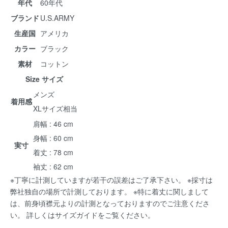
年代
60年代
ブランド
U.S.ARMY
生産国
アメリカ
カラー
ブラック
素材
コットン
Size サイズ
メンズ
着用感
XLサイズ相当
肩幅 : 46 cm
身幅 : 60 cm
実寸
着丈 : 78 cm
袖丈 : 62 cm
※丁寧に計測していますが若干の誤差はご了承下さい。 ※採寸は
弊社独自の場所で計測しております。 ※特に着丈に関しまして
は、前身頃襟元よりの計測となっておりますのでご注意くださ
い。 詳しくは
サイズガイド
をご覧ください。