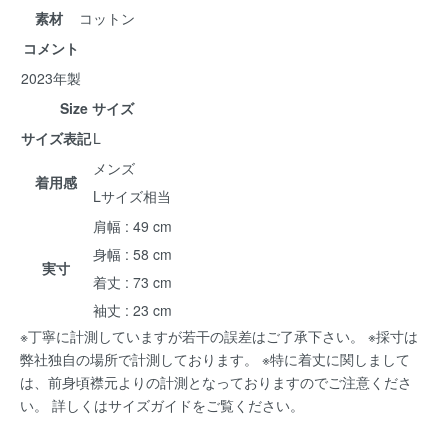
素材
コットン
コメント
2023年製
Size サイズ
サイズ表記
L
メンズ
着用感
Lサイズ相当
肩幅 : 49 cm
身幅 : 58 cm
実寸
着丈 : 73 cm
袖丈 : 23 cm
※丁寧に計測していますが若干の誤差はご了承下さい。 ※採寸は
弊社独自の場所で計測しております。 ※特に着丈に関しまして
は、前身頃襟元よりの計測となっておりますのでご注意くださ
い。 詳しくは
サイズガイド
をご覧ください。