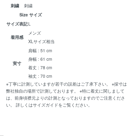
刺繍
刺繍
Size サイズ
サイズ表記
L
メンズ
着用感
XLサイズ相当
肩幅 : 51 cm
身幅 : 61 cm
実寸
着丈 : 78 cm
袖丈 : 70 cm
※丁寧に計測していますが若干の誤差はご了承下さい。 ※採寸は
弊社独自の場所で計測しております。 ※特に着丈に関しまして
は、前身頃襟元よりの計測となっておりますのでご注意くださ
い。 詳しくは
サイズガイド
をご覧ください。