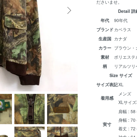
ださいませ。
Detail 
年代
90年代
ブランド
カベラス
生産国
カナダ
カラー
ブラウン・
素材
ポリエステ
柄
リアルツリ
Size サイズ
サイズ表記
XL
メンズ
着用感
XLサイ
肩幅 : 58
身幅 : 70
実寸
着丈 : 72
袖丈 : 64