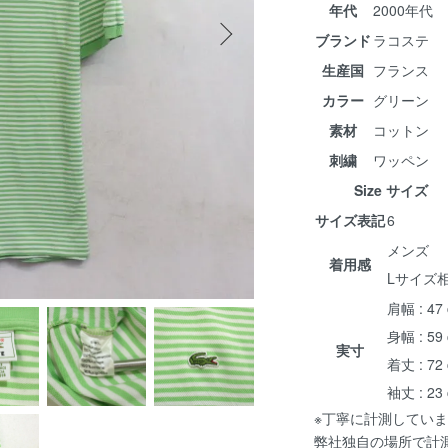
年代
2000年代
ブランド
ラコステ
生産国
フランス
カラー
グリーン
素材
コットン
刺繍
ワッペン
Size サイズ
サイズ表記
6
メンズ
着用感
Lサイズ
肩幅 : 47
身幅 : 59
実寸
着丈 : 72
袖丈 : 23
※丁寧に計測していま
弊社独自の場所で計