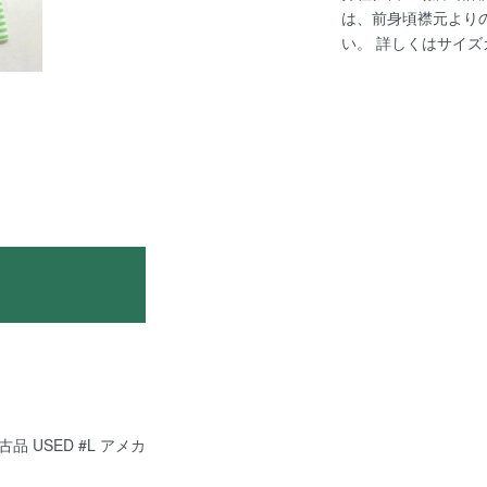
は、前身頃襟元より
い。 詳しくは
サイズ
古品 USED #L アメカ