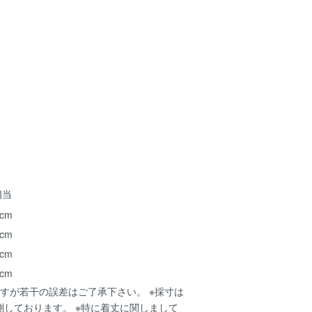
相当
 cm
 cm
 cm
 cm
すが若干の誤差はご了承下さい。 ※採寸は
測しております。 ※特に着丈に関しまして