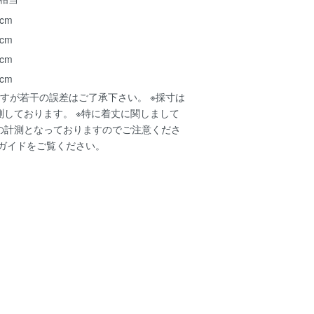
 cm
 cm
 cm
 cm
すが若干の誤差はご了承下さい。 ※採寸は
測しております。 ※特に着丈に関しまして
の計測となっておりますのでご注意くださ
ガイド
をご覧ください。