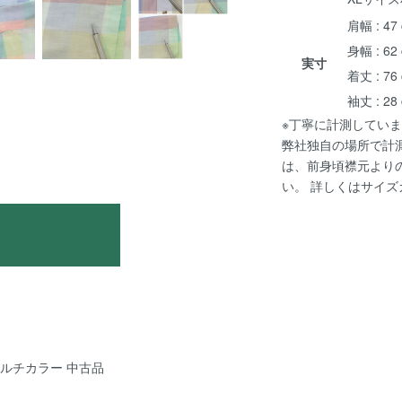
肩幅 : 47
身幅 : 62
実寸
着丈 : 76
袖丈 : 28
※丁寧に計測していま
弊社独自の場所で計
は、前身頃襟元より
い。 詳しくは
サイズ
e マルチカラー 中古品