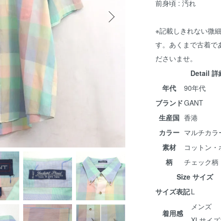
前身頃 : 汚れ
※記載しきれない微
す。あくまで古着で
ださいませ。
Detail 
年代
90年代
ブランド
GANT
生産国
香港
カラー
マルチカラ
素材
コットン・
柄
チェック柄
Size サイズ
サイズ表記
L
メンズ
着用感
XLサイ