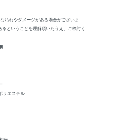
細な汚れやダメージがある場合がございま
あるということを理解頂いたうえ、ご検討く
詳細
ー
ポリエステル
ズ相当