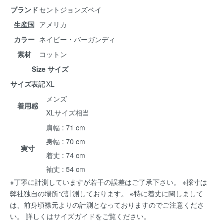
ブランド
セントジョンズベイ
生産国
アメリカ
カラー
ネイビー・バーガンディ
素材
コットン
Size サイズ
サイズ表記
XL
メンズ
着用感
XLサイズ相当
肩幅 : 71 cm
身幅 : 70 cm
実寸
着丈 : 74 cm
袖丈 : 54 cm
※丁寧に計測していますが若干の誤差はご了承下さい。 ※採寸は
弊社独自の場所で計測しております。 ※特に着丈に関しまして
は、前身頃襟元よりの計測となっておりますのでご注意くださ
い。 詳しくは
サイズガイド
をご覧ください。