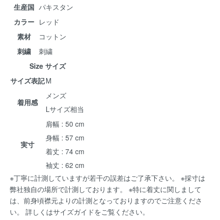
生産国
パキスタン
カラー
レッド
素材
コットン
刺繍
刺繍
Size サイズ
サイズ表記
M
メンズ
着用感
Lサイズ相当
肩幅 : 50 cm
身幅 : 57 cm
実寸
着丈 : 74 cm
袖丈 : 62 cm
※丁寧に計測していますが若干の誤差はご了承下さい。 ※採寸は
弊社独自の場所で計測しております。 ※特に着丈に関しまして
は、前身頃襟元よりの計測となっておりますのでご注意くださ
い。 詳しくは
サイズガイド
をご覧ください。