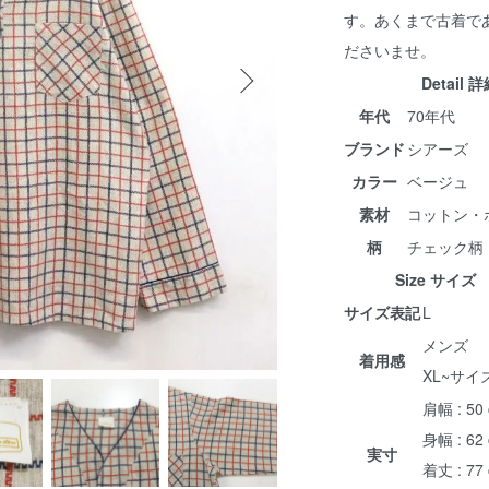
す。あくまで古着で
ださいませ。
Detail 
年代
70年代
ブランド
シアーズ
カラー
ベージュ
素材
コットン・
柄
チェック柄
Size サイズ
サイズ表記
L
メンズ
着用感
XL~サイ
肩幅 : 50
身幅 : 62
実寸
着丈 : 77