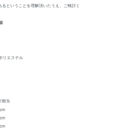
あるということを理解頂いたうえ、ご検討く
詳細
ポリエステル
ズ相当
 cm
 cm
 cm