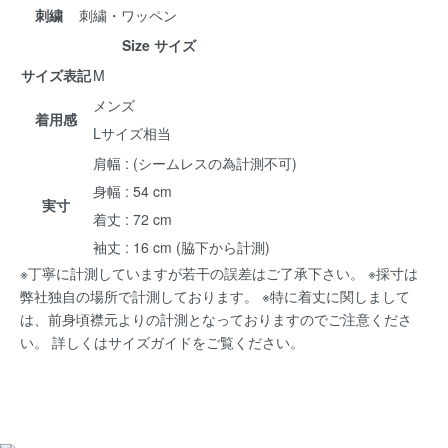
刺繍
刺繍・ワッペン
Size サイズ
サイズ表記
M
メンズ
着用感
Lサイズ相当
肩幅 : (シームレスの為計測不可)
身幅 : 54 cm
実寸
着丈 : 72 cm
袖丈 : 16 cm (脇下から計測)
※丁寧に計測していますが若干の誤差はご了承下さい。 ※採寸は
弊社独自の場所で計測しております。 ※特に着丈に関しまして
は、前身頃襟元よりの計測となっておりますのでご注意くださ
い。 詳しくは
サイズガイド
をご覧ください。