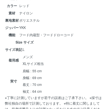
カラー
レッド
素材
ナイロン
裏地素材
ポリエステル
ジッパー
YKK
機能
フード内蔵型・フードドローコード
Size サイズ
サイズ表記
L
メンズ
着用感
XLサイズ相当
肩幅 : 55 cm
身幅 : 69 cm
実寸
着丈 : 70 cm
袖丈 : 64 cm
※丁寧に計測していますが若干の誤差はご了承下さい。 ※採寸は
弊社独自の場所で計測しております。 ※特に着丈に関しまして
は、前身頃襟元よりの計測となっておりますのでご注意くださ