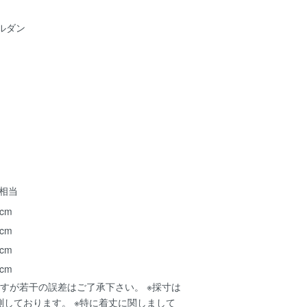
ルダン
ズ相当
 cm
 cm
 cm
 cm
すが若干の誤差はご了承下さい。 ※採寸は
測しております。 ※特に着丈に関しまして