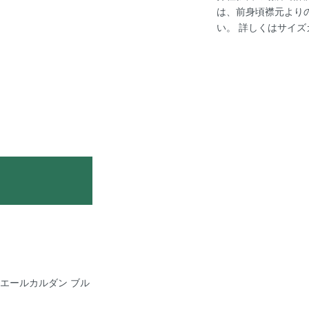
は、前身頃襟元より
い。 詳しくは
サイズ
e ピエールカルダン ブル