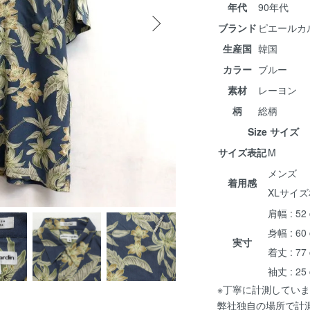
年代
90年代
ブランド
ピエールカ
生産国
韓国
カラー
ブルー
素材
レーヨン
柄
総柄
Size サイズ
サイズ表記
M
メンズ
着用感
XLサイ
肩幅 : 52
身幅 : 60
実寸
着丈 : 77
袖丈 : 25
※丁寧に計測していま
弊社独自の場所で計