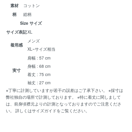
素材
コットン
柄
総柄
Size サイズ
サイズ表記
XL
メンズ
着用感
XL~サイズ相当
肩幅 : 57 cm
身幅 : 68 cm
実寸
着丈 : 75 cm
袖丈 : 27 cm
※丁寧に計測していますが若干の誤差はご了承下さい。 ※採寸は
弊社独自の場所で計測しております。 ※特に着丈に関しまして
は、前身頃襟元よりの計測となっておりますのでご注意くださ
い。 詳しくは
サイズガイド
をご覧ください。