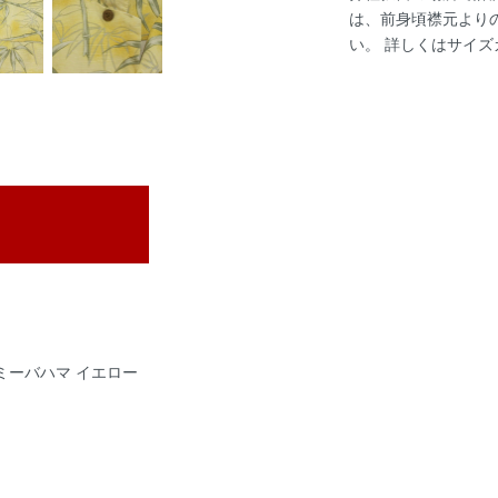
は、前身頃襟元より
い。 詳しくは
サイズ
トミーバハマ イエロー