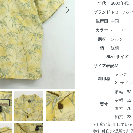
年代
2000年代
ブランド
トミーバハ
生産国
中国
カラー
イエロー
素材
シルク
柄
総柄
Size サイズ
サイズ表記
M
メンズ
着用感
XLサイ
肩幅 : 52
身幅 : 62
実寸
着丈 : 76
袖丈 : 28
※丁寧に計測していま
弊社独自の場所で計