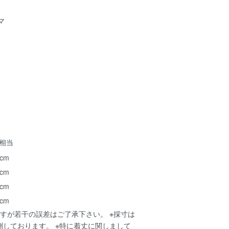
マ
ズ相当
 cm
 cm
 cm
 cm
すが若干の誤差はご了承下さい。 ※採寸は
測しております。 ※特に着丈に関しまして