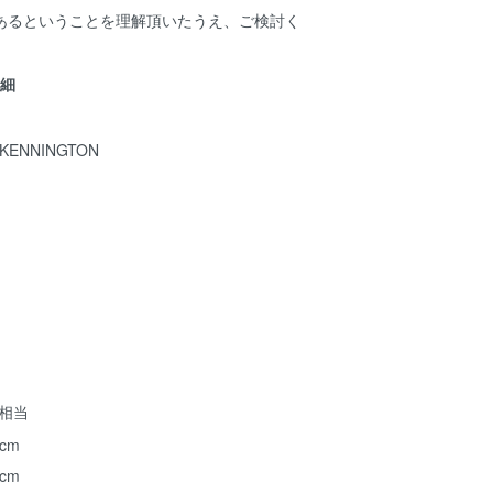
あるということを理解頂いたうえ、ご検討く
詳細
ENNINGTON
ズ相当
 cm
 cm