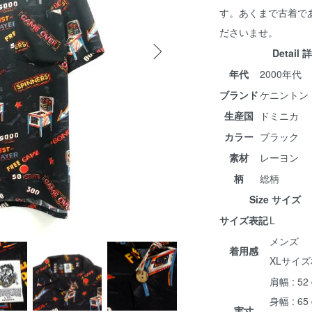
す。あくまで古着で
ださいませ。
Detail 
年代
2000年代
ブランド
ケニントン K
生産国
ドミニカ
カラー
ブラック
素材
レーヨン
柄
総柄
Size サイズ
サイズ表記
L
メンズ
着用感
XLサイ
肩幅 : 52
身幅 : 65
実寸