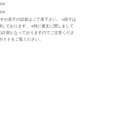
 cm
 cm
すが若干の誤差はご了承下さい。 ※採寸は
測しております。 ※特に着丈に関しまして
の計測となっておりますのでご注意くださ
ガイド
をご覧ください。