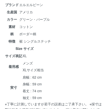
ブランド
エルエルビーン
生産国
アメリカ
カラー
グリーン・パープル
素材
コットン
柄
ボーダー柄
特徴
裾 シングルステッチ
Size サイズ
サイズ表記
XL
メンズ
着用感
XLサイズ相当
肩幅 : 62 cm
身幅 : 59 cm
実寸
着丈 : 74 cm
袖丈 : 59 cm
※丁寧に計測していますが若干の誤差はご了承下さい。 ※採寸は