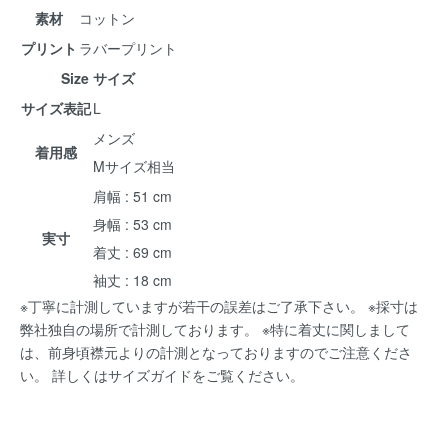
素材
コットン
プリント
ラバープリント
Size サイズ
サイズ表記
L
メンズ
着用感
Mサイズ相当
肩幅 : 51 cm
身幅 : 53 cm
実寸
着丈 : 69 cm
袖丈 : 18 cm
※丁寧に計測していますが若干の誤差はご了承下さい。 ※採寸は
弊社独自の場所で計測しております。 ※特に着丈に関しまして
は、前身頃襟元よりの計測となっておりますのでご注意くださ
い。 詳しくは
サイズガイド
をご覧ください。